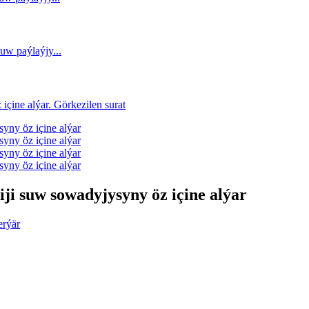
i suw sowadyjysyny öz içine alýar
erýär