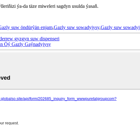
ýlleriňizi ýa-da täze miweleri sagdyn usulda ýasaň.
Gazly suw öndürýän enjam
,
Gazly suw sowadyjysy
,
Gazly suw sowadyj
i derrew gyzgyn suw dispenseri
in Öý Gazly Gaýnadyjysy