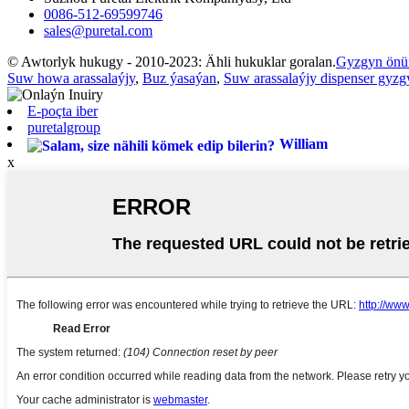
0086-512-69599746
sales@puretal.com
© Awtorlyk hukugy - 2010-2023: Ähli hukuklar goralan.
Gyzgyn önü
Suw howa arassalaýjy
,
Buz ýasaýan
,
Suw arassalaýjy dispenser gyz
E-poçta iber
puretalgroup
William
x