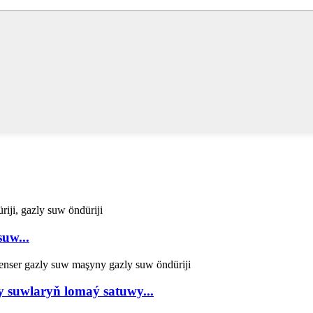
suw...
y suwlaryň lomaý satuwy...