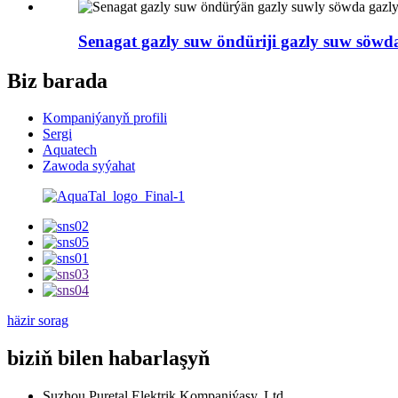
Senagat gazly suw öndüriji gazly suw söwda
Biz barada
Kompaniýanyň profili
Sergi
Aquatech
Zawoda syýahat
häzir sorag
biziň bilen habarlaşyň
Suzhou Puretal Elektrik Kompaniýasy, Ltd