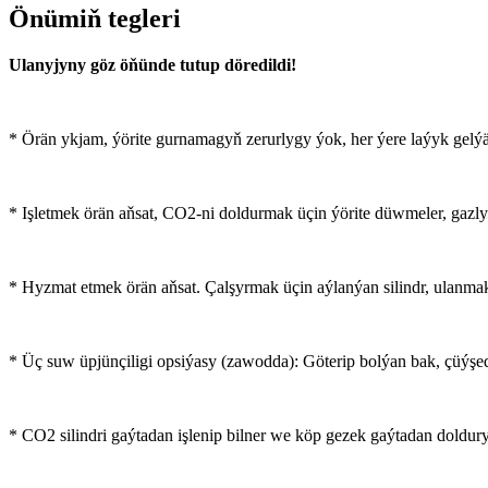
Önümiň tegleri
Ulanyjyny göz öňünde tutup döredildi!
* Örän ykjam, ýörite gurnamagyň zerurlygy ýok, her ýere laýyk gelýä
* Işletmek örän aňsat, CO2-ni doldurmak üçin ýörite düwmeler, gazl
* Hyzmat etmek örän aňsat. Çalşyrmak üçin aýlanýan silindr, ulanmak
* Üç suw üpjünçiligi opsiýasy (zawodda): Göterip bolýan bak, çüýşedä
* CO2 silindri gaýtadan işlenip bilner we köp gezek gaýtadan doldury