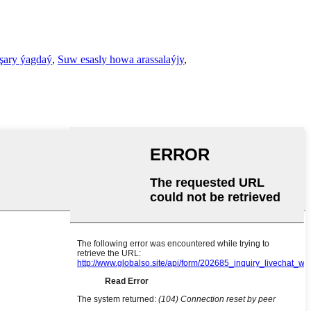
aşary ýagdaý
,
Suw esasly howa arassalaýjy
,