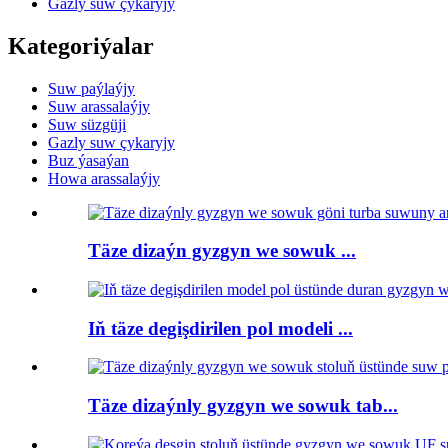
Gazly suw çykaryjy
Kategoriýalar
Suw paýlaýjy
Suw arassalaýjy
Suw süzgüji
Gazly suw çykaryjy
Buz ýasaýan
Howa arassalaýjy
Täze dizaýn gyzgyn we sowuk ...
Iň täze degişdirilen pol modeli ...
Täze dizaýnly gyzgyn we sowuk tab...