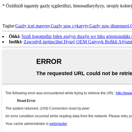
* Özüňiziň tagamly gazly içgileriňizi, limonadlaryňyzy, siroply kokte
Taglar:
Gazly içgi maşyny
,
Gazly suw çykaryjy
,
Gazly suw dispenseri
,
Öňki:
Siziň logotipiňiz bilen ajaýyp dizaýn we lüks görnüşindäk
Indiki:
Zawodyň üpjünçiligi Hytaý OEM Gatyşyk Reňkli Alýum