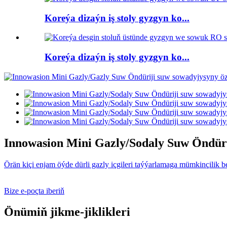
Koreýa dizaýn iş stoly gyzgyn ko...
Koreýa dizaýn iş stoly gyzgyn ko...
Innowasion Mini Gazly/Sodaly Suw Öndürij
Örän kiçi enjam öýde dürli gazly içgileri taýýarlamaga mümkinçilik b
Bize e-poçta iberiň
Önümiň jikme-jiklikleri