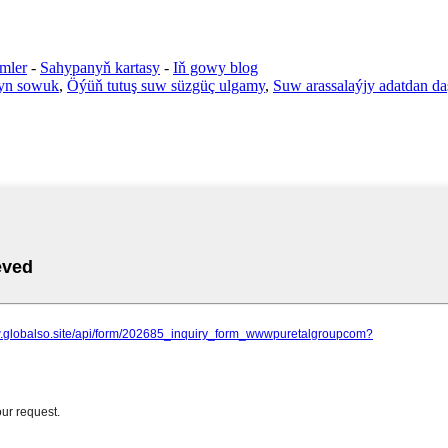
mler
-
Sahypanyň kartasy
-
Iň gowy blog
gyn sowuk
,
Öýüň tutuş suw süzgüç ulgamy
,
Suw arassalaýjy adatdan d