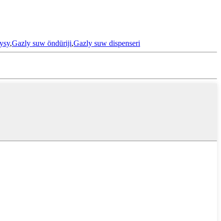
ysy
,
Gazly suw öndüriji
,
Gazly suw dispenseri