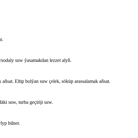
r.
y/sodaly suw ýasamakdan lezzet alyň.
 aňsat. Eltip bolýan suw çelek, söküp arassalamak aňsat.
ki suw, turba geçiriji suw.
lyp bilner.