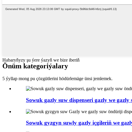
Habaryňyzy şu ýere ýazyň we bize iberiň
Önüm kategoriýalary
5 ýyllap mong pu çözgütlerini hödürlemäge ünsi jemlemek.
Sowuk gazly suw dispenseri gazly we gazly 
Sowuk gyzgyn suwly gazly içgileriň we gazl