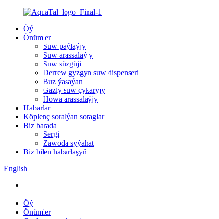
Öý
Önümler
Suw paýlaýjy
Suw arassalaýjy
Suw süzgüji
Derrew gyzgyn suw dispenseri
Buz ýasaýan
Gazly suw çykaryjy
Howa arassalaýjy
Habarlar
Köplenç soralýan soraglar
Biz barada
Sergi
Zawoda syýahat
Biz bilen habarlaşyň
English
Öý
Önümler