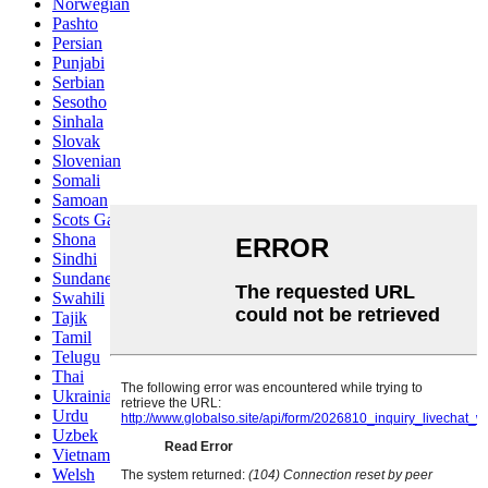
Norwegian
Pashto
Persian
Punjabi
Serbian
Sesotho
Sinhala
Slovak
Slovenian
Somali
Samoan
Scots Gaelic
Shona
Sindhi
Sundanese
Swahili
Tajik
Tamil
Telugu
Thai
Ukrainian
Urdu
Uzbek
Vietnamese
Welsh