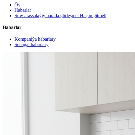
Öý
Habarlar
Suw arassalaýjy barada gürleşme: Haçan gitmeli
Habarlar
Kompaniýa habarlary
Senagat habarlary