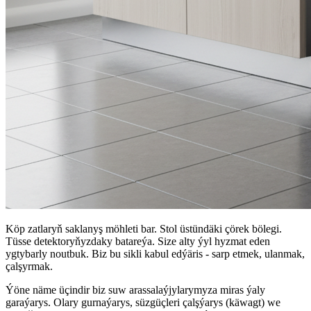
Köp zatlaryň saklanyş möhleti bar. Stol üstündäki çörek bölegi.
Tüsse detektoryňyzdaky batareýa. Size alty ýyl hyzmat eden
ygtybarly noutbuk. Biz bu sikli kabul edýäris - sarp etmek, ulanmak,
çalşyrmak.
Ýöne näme üçindir biz suw arassalaýjylarymyza miras ýaly
garaýarys. Olary gurnaýarys, süzgüçleri çalşýarys (käwagt) we