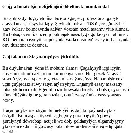
6-njy alamat: Işiň netijeliligini dikeltmek mümkin däl
Siz ähli zady dogry etdiňiz: täze süzgüçler, professional gabyk
arassalamak, basyş barlagy. Şeýle-de bolsa, TDS ölçeg görkezijisi
gaty ýokary bolmagynda galýar, ýogsam metal tagamy ýitip gitmez.
Bu bolsa, özeniň, düzedip bolmajak näsazlygy görkezýär - ähtimal,
RO membranasynyň korpusynda ýa-da ulgamyň esasy turbalarynda,
ony düzetmäge degmez.
7-nji alamat: Siz ynamyňyzy ýitirdiňiz
Bu duýulmaýan, ýöne iň möhüm alamat. Çagaňyzyň içgi içýän
käsesini doldurmazdan öň ikirjiňlenýärsiňiz. Her gezek "arassa"
suwuň ysyny alyp, ony gaýtadan barlaýarsyňyz. Nahar bişirmek
üçin çüýşedäki suwy satyn alýarsyňyz. Enjamyň esasy maksady
rahatlyk bermekdi. Eger ol häzir howsala döredýän bolsa, çyralaryň
näme diýýändigine garamazdan, onuň esasy funksiýasy şowsuz
boldy.
Haçan goýbermelidigini bilmek ýeňliş däl; bu paýhaslylykda
ösüşdir. Bu maşgalaňyzyň saglygyny goramagyň iň gowy
guralynyň döwrebap, netijeli we doly goldanylýan ulgamdygyny
ykrar etmekdir - iň gowusy bolan döwründen soň ideg edip galan
zat däl.