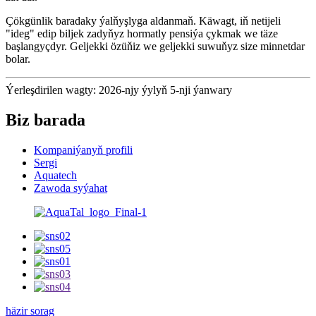
Çökgünlik baradaky ýalňyşlyga aldanmaň. Käwagt, iň netijeli
"ideg" edip biljek zadyňyz hormatly pensiýa çykmak we täze
başlangyçdyr. Geljekki özüňiz we geljekki suwuňyz size minnetdar
bolar.
Ýerleşdirilen wagty: 2026-njy ýylyň 5-nji ýanwary
Biz barada
Kompaniýanyň profili
Sergi
Aquatech
Zawoda syýahat
häzir sorag