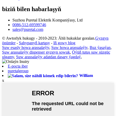
biziň bilen habarlaşyň
Suzhou Puretal Elektrik Kompaniýasy, Ltd
0086-512-69599746
sales@puretal.com
© Awtorlyk hukugy - 2010-2023: Ähli hukuklar goralan.
Gyzgyn
önümler
-
Sahypanyň kartasy
-
Iň gowy blog
Suw esasly howa arassalaýjy
,
Suw howa arassalaýjy
,
Buz ýasaýan
,
Suw arassalaýjy dispenser gyzgyn sowuk
,
Öýüň tutuş suw süzgüç
ulgamy
,
Suw arassalaýjy adatdan daşary ýagdaý
,
E-poçta iber
puretalgroup
William
x