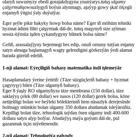
olaryň suwumyzy ebedi gorajakdygyna ynanýarys.
tutuş ulgamy
çalşyrmak
şowsuzlygyň boýun alynmagy, ajaýyp gowy şkaf ölçegli
enjamyň ýitgisi ýaly duýulýar.
Eger şeýle pikir hakyky howp bolsa näme? Eger iň möhüm tehniki
hyzmat ädimi filtri çalşyrmak däl-de, tutuş maşynyň size aýtman
sessiz-üýnsüz işden çykandygyny bilmek bolsa näme?
Geliň, arassalaýjyny bejermegi bes edip, onuň ornuny tutýan enjamy
satyn almaga başlamagyň wagty gelendigini görkezýän ýedi alamat
barada gürrüň edeliň.
1-nji alamat: Eýeçiligiň bahasy matematika indi işlemeýär
Hasaplamalary ýerine ýetiriň: (Täze süzgüçleriň bahasy + hyzmat
çagyryşy) bilen (Täze ulgamyň bahasy).
Eger 8 ýaşly RO ulgamyňyza täze membrana (150 dollar), täze
saklaýyş çelek (80 dollar) we nasos (120 dollar) gerek bolsa, köne
netijeliligi bolan we beýleki bölekleriniň hem näsazlyk derejesinde
bolmagy mümkin bolan ulgamy 350 dollara abatlamak isleýärsiňiz.
Kepilligi bolan täze, tehnologik taýdan ösen ulgamy indi 400-600
dollara satyn alyp bolýar. Abatlaýyş maýa goýum däl-de, pul
gazanmak üçin niýetlenendir.
2-nji alamat: Tehnologiýa galyndy