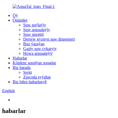
Öý
Önümler
Suw paýlaýjy
Suw arassalaýjy
Suw süzgüji
Derrew gyzgyn suw dispenseri
Buz ýasaýan
Gazly suw çykaryjy
Howa arassalaýjy
Habarlar
Köplenç soralýan soraglar
Biz barada
Sergi
Zawoda syýahat
Biz bilen habarlaşyň
English
habarlar