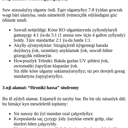
Suw arassalaýyş ulgamy ösdi. Eger ulgamyňyz 7-8 ýyldan gowrak
wagt bäri ulanylsa, onda nämeleriň ýetmezçilik edýändigini göz
öňünde tutuň:
Suwuň netijeliligi: Köne RO ulgamlarynda zyňyndylaryň
gatnaşygy 4:1 ýa-da 5:1 (1 arassa suw üçin 4 gallon zyňyndy)
boldy. Täze standartlar 2:1 ýa-da hatda 1:1.
Akylly aýratynlyklar: Süzgüçleriň üýtgemegi barada
duýduryş ýok, sızıntılary anyklamak ýok, suwuň hiline
gözegçilik edilmeýär.
Howpsuzlyk Tehniki: Bakda gurlan UV şöhlesi ýok,
awtomatiki ýapylýan klapanlar ýok.
Siz diňe köne ulgamy saklamaýarsyňyz; siz pes derejeli gorag
standartyna ýapyşýarsyňyz.
3-nji alamat: “Hroniki hassa” sindromy
Bu iň aýdyň alamat. Enjamyň öz taryhy bar. Bu bir uly näsazlyk däl;
bu birnäçe kyn meseleleriň toplumy:
Siz nasosy iki ýyl mundan ozal çalşyrdyňyz.
Korpuslarda saç çyzygy ýaly ýaryklar emele gelip, olar
täzeleri bilen çalşyryldy.