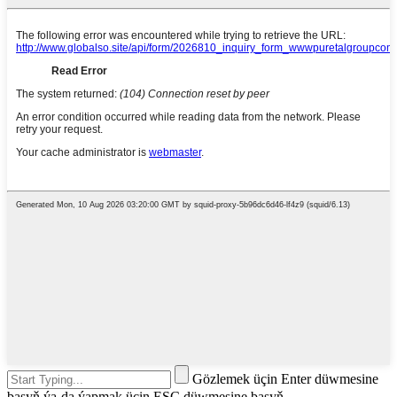
Gözlemek üçin Enter düwmesine
basyň ýa-da ýapmak üçin ESC düwmesine basyň