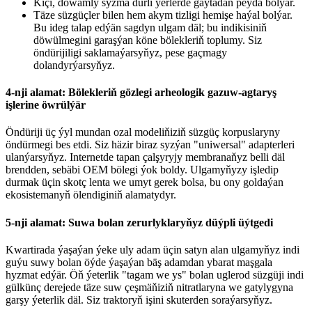
Kiçi, dowamly syzma dürli ýerlerde gaýtadan peýda bolýar.
Täze süzgüçler bilen hem akym tizligi hemişe haýal bolýar.
Bu ideg talap edýän sagdyn ulgam däl; bu indikisiniň
döwülmegini garaşýan köne bölekleriň toplumy. Siz
öndürijiligi saklamaýarsyňyz, pese gaçmagy
dolandyrýarsyňyz.
4-nji alamat: Bölekleriň gözlegi arheologik gazuw-agtaryş
işlerine öwrülýär
Öndüriji üç ýyl mundan ozal modeliňiziň süzgüç korpuslaryny
öndürmegi bes etdi. Siz häzir biraz syzýan "uniwersal" adapterleri
ulanýarsyňyz. Internetde tapan çalşyryjy membranaňyz belli däl
brendden, sebäbi OEM bölegi ýok boldy. Ulgamyňyzy işledip
durmak üçin skotç lenta we umyt gerek bolsa, bu ony goldaýan
ekosistemanyň ölendiginiň alamatydyr.
5-nji alamat: Suwa bolan zerurlyklaryňyz düýpli üýtgedi
Kwartirada ýaşaýan ýeke uly adam üçin satyn alan ulgamyňyz indi
guýu suwy bolan öýde ýaşaýan bäş adamdan ybarat maşgala
hyzmat edýär. Öň ​​ýeterlik "tagam we ys" bolan uglerod süzgüji indi
gülkünç derejede täze suw çeşmäňiziň nitratlaryna we gatylygyna
garşy ýeterlik däl. Siz traktoryň işini skuterden soraýarsyňyz.